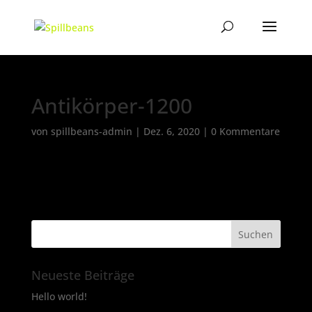
Antikörper-1200
von
spillbeans-admin
|
Dez. 6, 2020
|
0 Kommentare
Neueste Beiträge
Hello world!