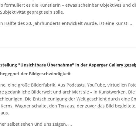
so formuliert es die Künstlerin – etwas scheinbar Objektives und d
bjektivität geprägt sein solle.
n Hälfte des 20. Jahrhunderts entwickelt wurde, ist eine Kunst ...
usstellung "Unsichtbare Übernahme" in der Asperger Gallery geze
 begegnet der Bildgeschwindigkeit
ne, eine große Bilderfabrik. Aus Podcasts, YouTube, virtuellen Fo
ihre gedankliche Bilderwelt und archiviert sie – in Kunstwerken. Di
schleunigen. Die Entschleunigung der Welt geschieht durch eine En
 Kerns. Wagner schaltet den Ton aus, der zuvor das Bild begleitete,
 aus.
er selbst sehen und uns zeigen, ...