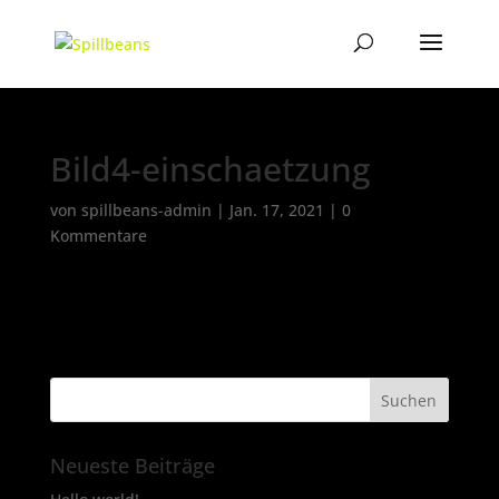
Bild4-einschaetzung
von
spillbeans-admin
|
Jan. 17, 2021
|
0
Kommentare
Neueste Beiträge