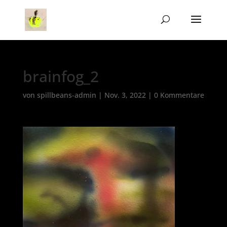
brainfog_2
von
spillbeans-admin
|
Nov. 3, 2022
|
0 Kommentare