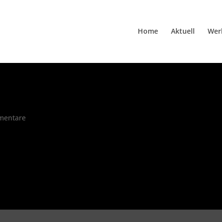
Home
Aktuell
Wer
mentare