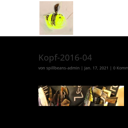
Kopf-2016-04
von
spillbeans-admin
|
Jan. 17, 2021
|
0 Komm