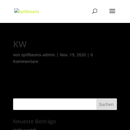
KW
von
spillbeans-admin
|
Nov. 19, 2020
|
0
Kommentare
Neueste Beiträge